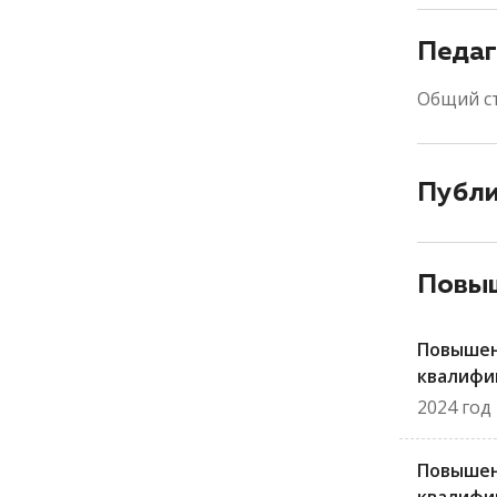
Педаг
Общий с
Публ
Повыш
Повыше
квалифи
2024 год
Повыше