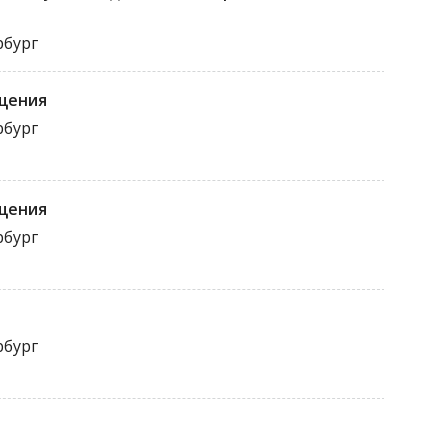
рбург
ощения
рбург
ощения
рбург
рбург