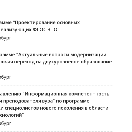
амме "Проектирование основных
 реализующих ФГОС ВПО"
рбург
рамме "Актуальные вопросы модернизации
ключая переход на двухуровневое образование
рбург
равлению "Информационная компетентность
 преподователя вуза" по программе
и специолистов нового поколения в области
хнологий"
рбург