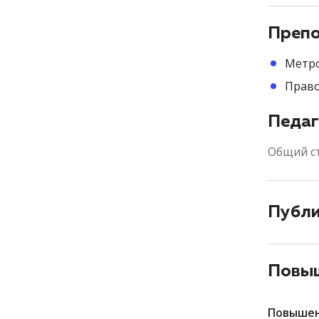
Препо
Метро
Право
Педаг
Общий с
Публ
Повыш
Повыше