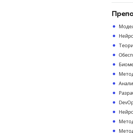
Препо
Моде
Нейро
Теори
Обесп
Биоме
Метод
Анали
Разра
DevO
Нейр
Метод
Метод