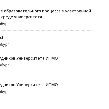
е образовательного процесса в электронной
 среде университета
рбург
rch
рбург
рудников Университета ИТМО
рбург
рудников Университета ИТМО
рбург