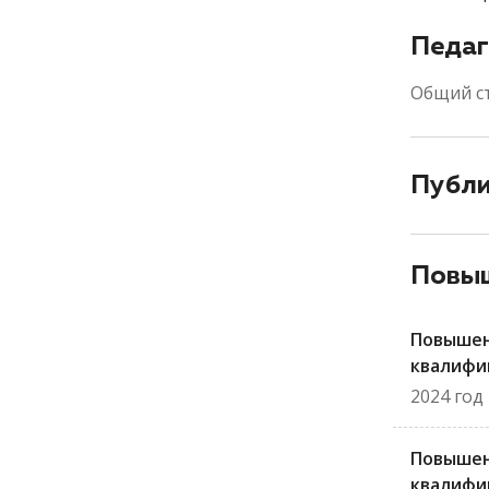
Педаг
Общий с
Публ
Повыш
Повыше
квалифи
2024 год
Повыше
квалифи