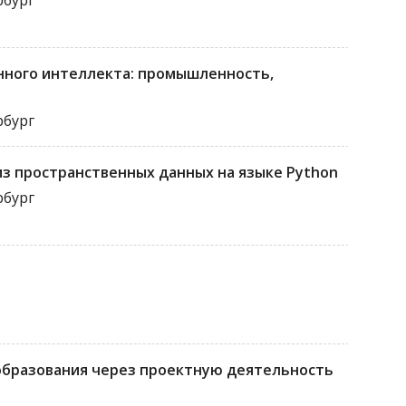
рбург
нного интеллекта: промышленность,
рбург
з пространственных данных на языке Python
рбург
бразования через проектную деятельность