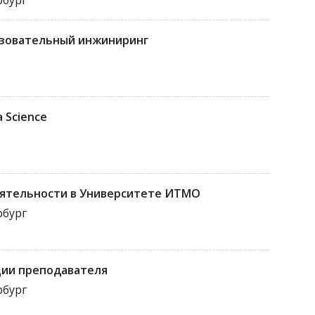
рбург
азовательный инжиниринг
 Science
еятельности в Университете ИТМО
рбург
ции преподавателя
рбург