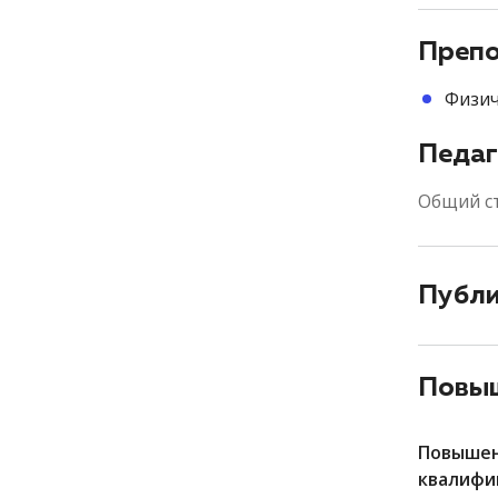
Препо
Физич
Педаг
Общий с
Публ
Повыш
Повыше
квалифи