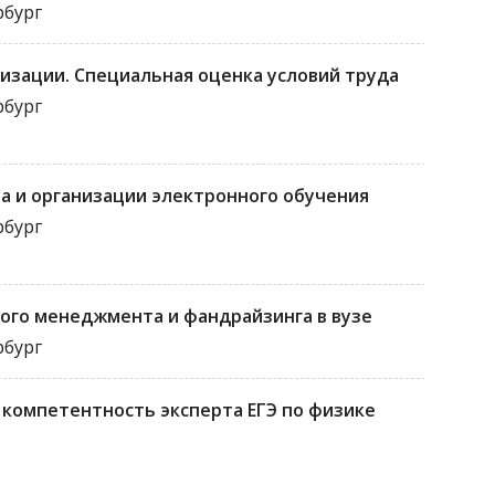
рбург
низации. Специальная оценка условий труда
рбург
а и организации электронного обучения
рбург
ого менеджмента и фандрайзинга в вузе
рбург
компетентность эксперта ЕГЭ по физике