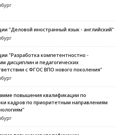
рбург
и "Деловой иностранный язык - английский"
рбург
ии "Разработка компетентностно -
мм дисциплин и педагогических
ветствии с ФГОС ВПО нового поколения"
рбург
рамме повышения квалификации по
ки кадров по приоритетным направлениям
хнологиям"
рбург