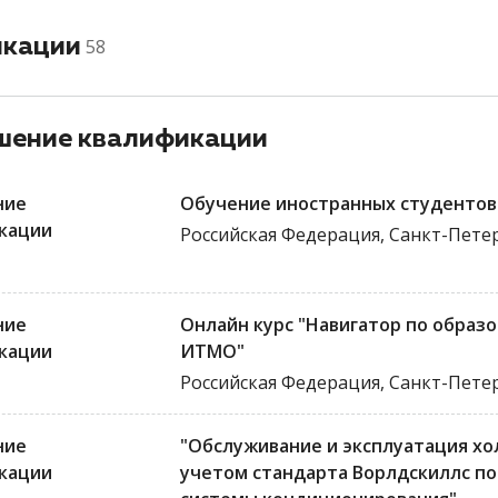
икации
58
ение квалификации
ние
Обучение иностранных студентов 
кации
Российская Федерация, Санкт-Пете
ние
Онлайн курс "Навигатор по образ
кации
ИТМО"
Российская Федерация, Санкт-Пете
ние
"Обслуживание и эксплуатация хо
кации
учетом стандарта Ворлдскиллс по