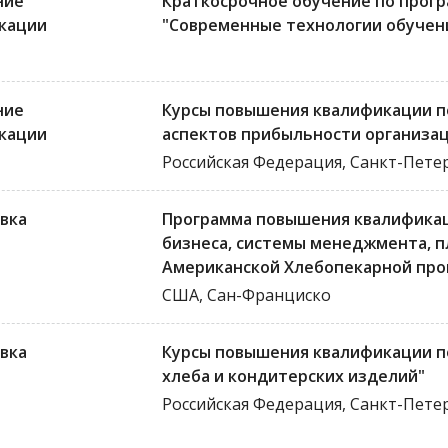
ние
Краткосрочное обучение по прог
кации
"Современные технологии обучени
ние
Курсы повышения квалификации по
кации
аспектов прибыльности организа
Российская Федерация, Санкт-Пете
вка
Программа повышения квалификац
бизнеса, системы менеджмента, п
Американской Хлебопекарной пр
США, Сан-Франциско
вка
Курсы повышения квалификации п
хлеба и кондитерских изделий"
Российская Федерация, Санкт-Пете