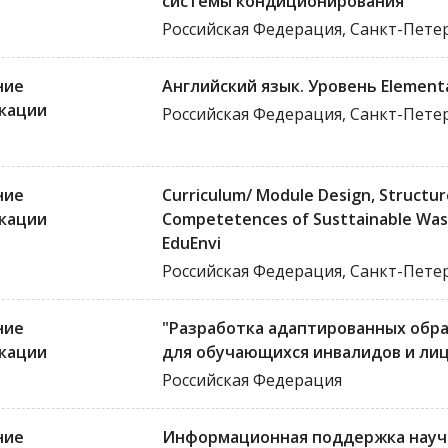
системы кондиционирования"
Российская Федерация, Санкт-Пете
ние
Английский язык. Уровень Element
кации
Российская Федерация, Санкт-Пете
ние
Curriculum/ Module Design, Structur
кации
Competetences of Susttainable Was
EduEnvi
Российская Федерация, Санкт-Пете
ние
"Разработка адаптированных обр
кации
для обучающихся инвалидов и ли
Российская Федерация
ние
Информационная поддержка науч