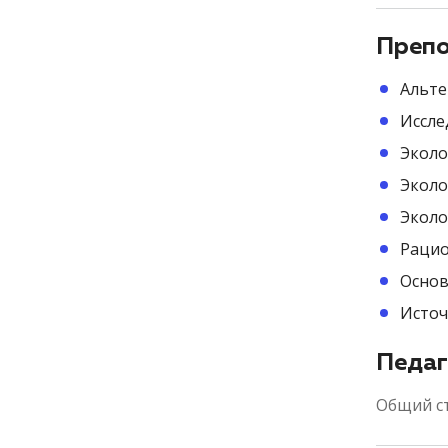
Препо
Альте
Иссле
Эколо
Эколо
Эколо
Рацио
Основ
Источ
Педаг
Общий с