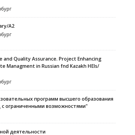
рбург
ary/A2
рбург
e and Quality Assurance. Project Enhancing
te Managment in Russian fnd Kazakh HEls/
рбург
азовательных программ высшего образования
ц с ограниченными возможностями"
ной деятельности