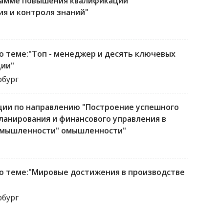
рамме повышения квалификации
я и контроля знаний"
 теме:"Топ - менеджер и десять ключевых
ции"
рбург
ии по направлению "Построение успешного
ланирования и финансового управления в
омышленности" омышленности"
о теме:"Мировые достижения в производстве
рбург