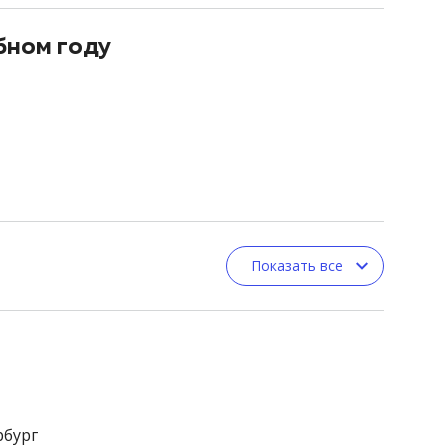
бном году
Показать все
рбург