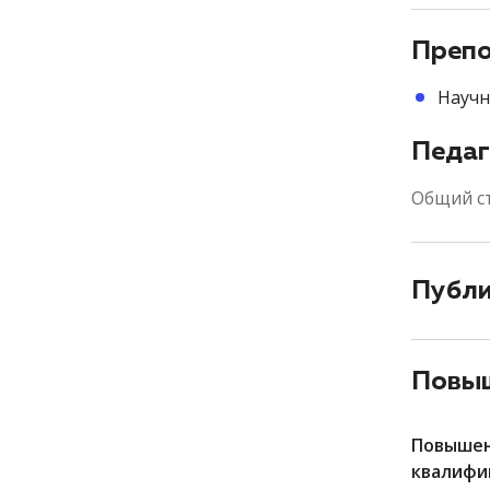
Препо
Научн
Педаг
Общий с
Публ
Повыш
Повыше
квалифи