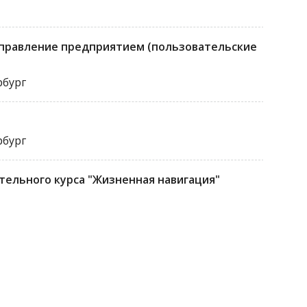
управление предприятием (пользовательские
рбург
рбург
ельного курса "Жизненная навигация"