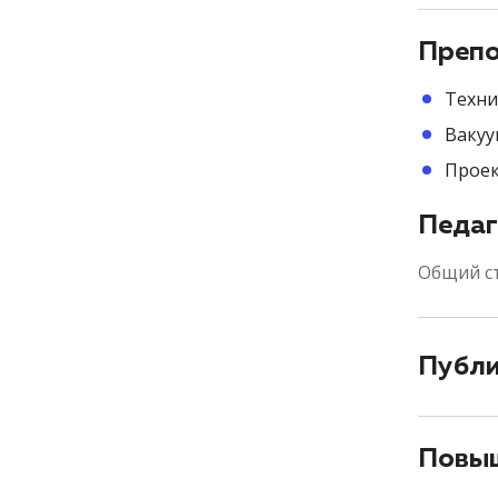
Препо
Техни
Вакуу
Проек
Педаг
Общий с
Публ
Повыш