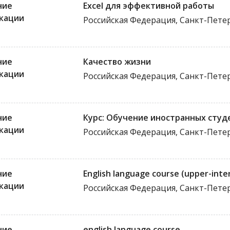
ние
Excel для эффективной работы
кации
Российская Федерация, Санкт-Пете
ние
Качество жизни
кации
Российская Федерация, Санкт-Пете
ние
Курс: Обучение иностранных студ
кации
Российская Федерация, Санкт-Пете
ние
English language course (upper-int
кации
Российская Федерация, Санкт-Пете
ние
english language course