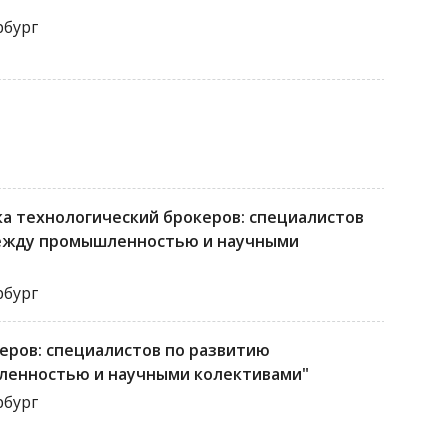
рбург
а технологический брокеров: специалистов
ежду промышленностью и научными
рбург
еров: специалистов по развитию
енностью и научными колективами"
рбург