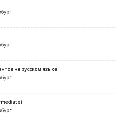
рбург
рбург
ентов на русском языке
рбург
ermediate)
рбург