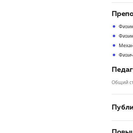
Препо
Физи
Физик
Механ
Физич
Педаг
Общий с
Публ
Повыш