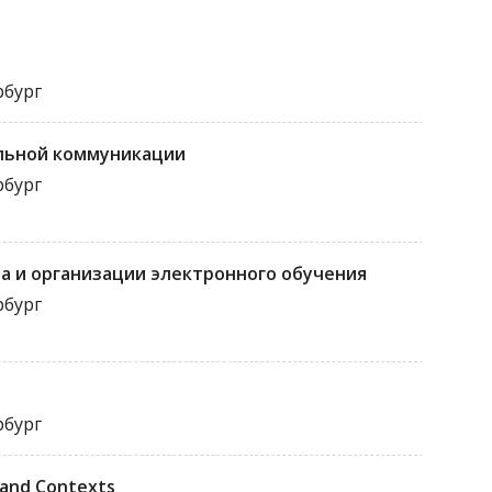
рбург
льной коммуникации
рбург
а и организации электронного обучения
рбург
рбург
, and Contexts