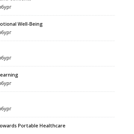
рбург
motional Well-Being
рбург
рбург
Learning
рбург
рбург
Towards Portable Healthcare