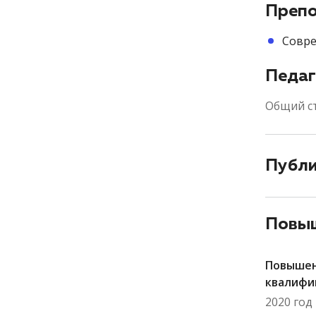
Препо
Совре
Педаг
Общий с
Публ
Повыш
Повыше
квалифи
2020 год