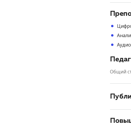
Препо
Цифро
Анали
Аудио
Педаг
Общий с
Публ
Повыш