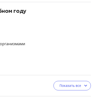
бном году
роорганизмами
Показать все