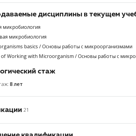
даваемые дисциплины в текущем уче
 микробиология
ая микробиология
organisms basics / Основы работы с микроорганизмами
s of Working with Microorganism / Основы работы с мик
огический стаж
таж:
8 лет
икации
21
ение квалификации