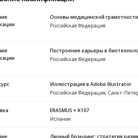
ние
Основы медицинской грамотности
кации
Российская Федерация
ние
Построение карьеры в биотехнол
кации
Российская Федерация
курс
Иллюстрация в Adobe Illustrator
Российская Федерация, Санкт-Пете
вка
ERASMUS + K107
Испания
ние
Личный брэндинг: стратегия разв