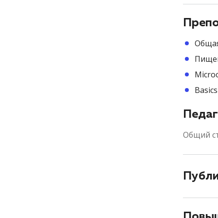
Препо
Общая
Пищев
Micro
Basic
Педаг
Общий с
Публ
Повыш