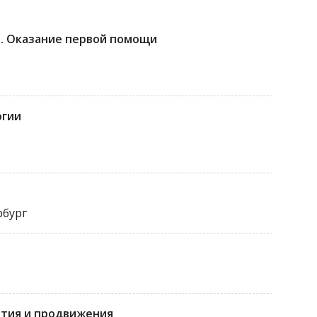
. Оказание первой помощи
огии
рбург
ития и продвижения