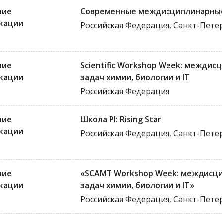
ние
Современные междисциплинарные
кации
Российская Федерация, Санкт-Пете
ние
Scientific Workshop Week: межди
кации
задач химии, биологии и IT
Российская Федерация
ние
Школа PI: Rising Star
кации
Российская Федерация, Санкт-Пете
ние
«SСАМТ Workshop Week: междисц
кации
задач химии, биологии и IT»
Российская Федерация, Санкт-Пете