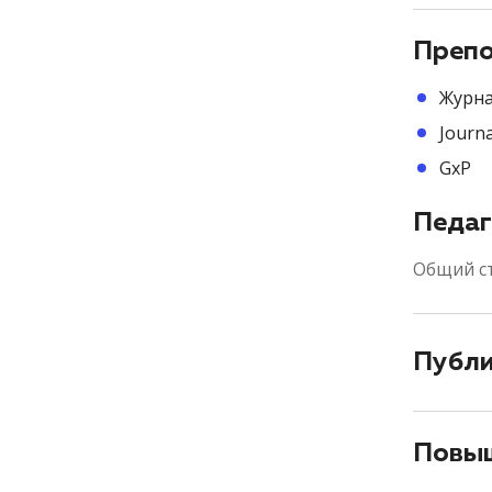
Препо
Журна
Journ
GxP
Педаг
Общий с
Публ
Повыш