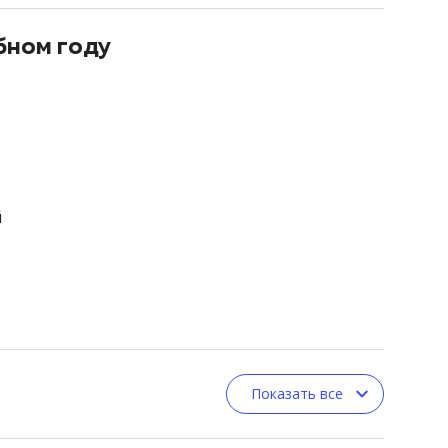
бном году
й
Показать все