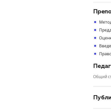
Препо
Метод
Пред
Оценк
Введе
Право
Педаг
Общий с
Публ