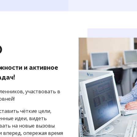
О
жности и активное
адач!
ленников, участвовать в
овней!
тавить чёткие цели,
енные идеи, видеть
овать на новые вызовы
и вперед, опережая время