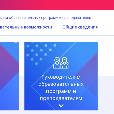
елям образовательных программ и преподавателям
вательные возможности
Общие сведения
Руководителям
образовательных
программ и
преподавателям