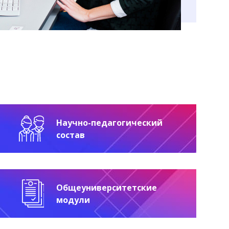
Научно-педагогический
состав
Общеуниверситетские
модули