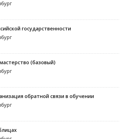
рбург
сийской государственности
рбург
мастерство (базовый)
рбург
анизация обратной связи в обучении
рбург
аблицах
рбург