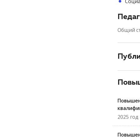
Социа
Педаг
Общий с
Публ
Повыш
Повыше
квалифи
2025 год
Повыше