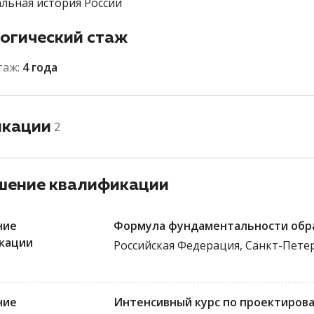
льная история России
огический стаж
таж:
4 года
икации
2
ение квалификации
ние
Формула фундаментальности обр
кации
Российская Федерация, Санкт-Пете
ние
Интенсивный курс по проектирова