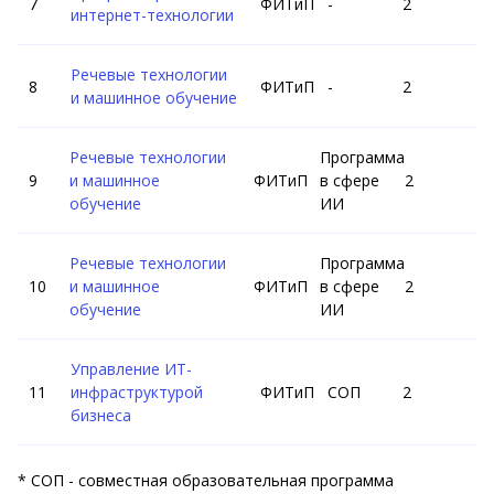
ФИТиП
-
2
интернет-технологии
Речевые технологии
ФИТиП
-
2
и машинное обучение
Речевые технологии
Программа
и машинное
ФИТиП
в сфере
2
обучение
ИИ
Речевые технологии
Программа
и машинное
ФИТиП
в сфере
2
обучение
ИИ
Управление ИТ-
инфраструктурой
ФИТиП
СОП
2
бизнеса
* СОП - совместная образовательная программа