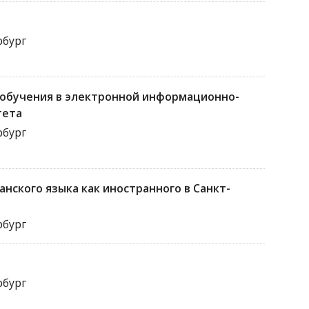
рбург
 обучения в электронной информационно-
тета
рбург
анского языка как иностранного в Санкт-
рбург
рбург