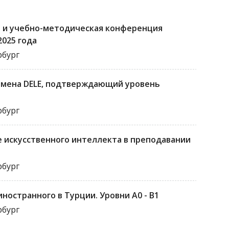
ая и учебно-методическая конференция
2025 года
рбург
мена DELE, подтверждающий уровень
рбург
ие искусственного интеллекта в преподавании
рбург
ностранного в Турции. Уровни A0 - B1
рбург