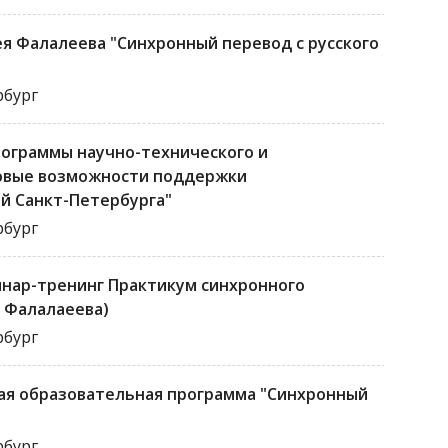
я Фалалеева "Синхронный перевод с русского
рбург
ограммы научно-технического и
новые возможности поддержки
й Санкт-Петербурга"
рбург
инар-тренинг Практикум синхронного
я Фалалаеева)
рбург
я образовательная программа "Синхронный
рбург