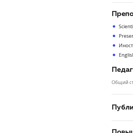
Препо
Scient
Prese
Иност
Engli
Педаг
Общий с
Публ
Повыш